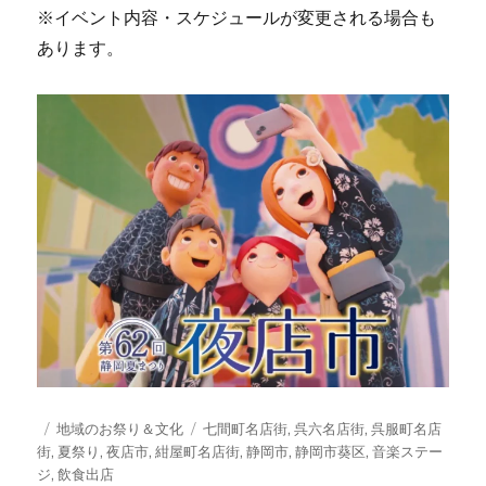
※イベント内容・スケジュールが変更される場合も
あります。
投
カ
タ
地域のお祭り＆文化
七間町名店街
,
呉六名店街
,
呉服町名店
稿
テ
グ
街
,
夏祭り
,
夜店市
,
紺屋町名店街
,
静岡市
,
静岡市葵区
,
音楽ステー
日:
ゴ
ジ
,
飲食出店