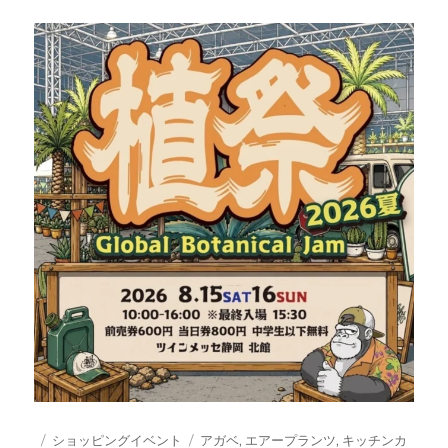
投
カ
タ
ショッピングイベント
アガベ
,
エアープランツ
,
キッチンカ