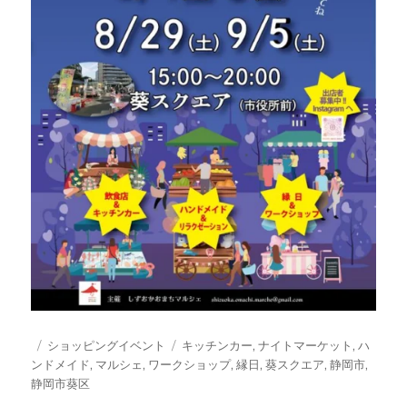
投
カ
タ
ショッピングイベント
キッチンカー
,
ナイトマーケット
,
ハ
稿
テ
グ
ンドメイド
,
マルシェ
,
ワークショップ
,
縁日
,
葵スクエア
,
静岡市
,
日:
ゴ
静岡市葵区
リ