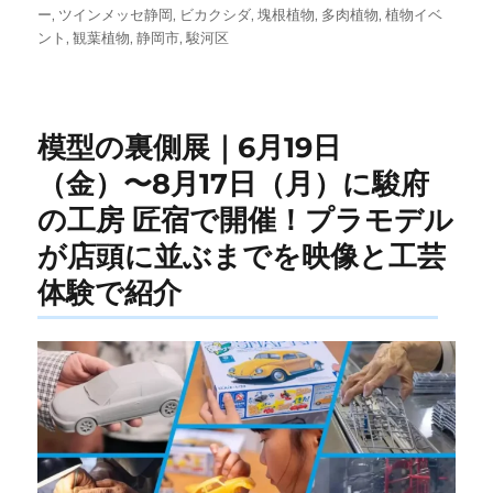
稿
テ
グ
ー
,
ツインメッセ静岡
,
ビカクシダ
,
塊根植物
,
多肉植物
,
植物イベ
日:
ゴ
ント
,
観葉植物
,
静岡市
,
駿河区
リ
ー
模型の裏側展｜6月19日
（金）〜8月17日（月）に駿府
の工房 匠宿で開催！プラモデル
が店頭に並ぶまでを映像と工芸
体験で紹介