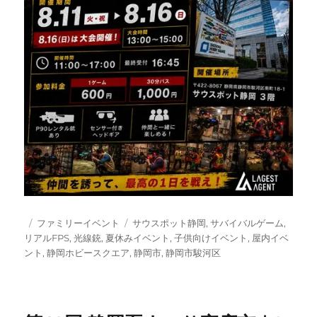
投
カ
タ
ファミリーイベント
サウスポット静岡
,
サバイバルゲーム
,
稿
テ
グ
リアルFPS
,
光線銃
,
夏休みイベント
,
子供向けイベント
,
屋内イベ
日:
ゴ
ント
,
静岡ホビースクエア
,
静岡市
,
静岡市駿河区
リ
ー