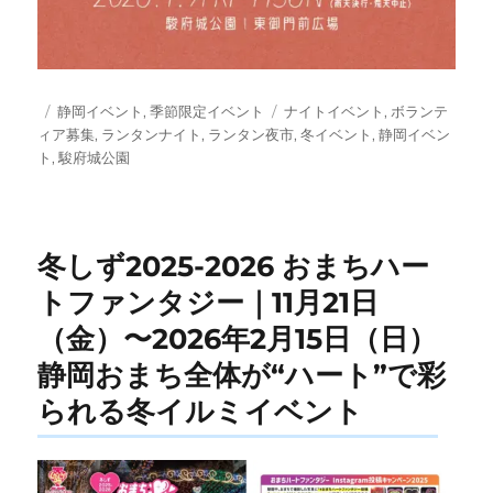
投
カ
タ
静岡イベント
,
季節限定イベント
ナイトイベント
,
ボランテ
稿
テ
グ
ィア募集
,
ランタンナイト
,
ランタン夜市
,
冬イベント
,
静岡イベン
日:
ゴ
ト
,
駿府城公園
リ
ー
冬しず2025-2026 おまちハー
トファンタジー｜11月21日
（金）〜2026年2月15日（日）
静岡おまち全体が“ハート”で彩
られる冬イルミイベント