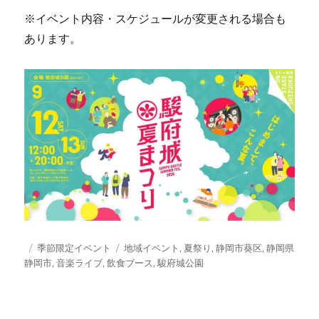
※イベント内容・スケジュールが変更される場合も
あります。
投
カ
タ
季節限定イベント
地域イベント
,
夏祭り
,
静岡市葵区
,
静岡県
稿
テ
グ
静岡市
,
音楽ライブ
,
飲食ブース
,
駿府城公園
日:
ゴ
リ
ー