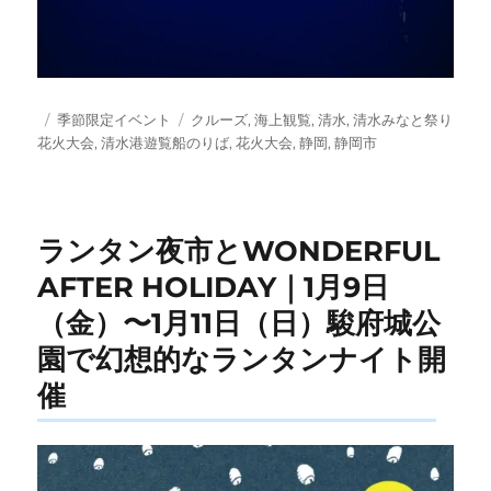
投
カ
タ
季節限定イベント
クルーズ
,
海上観覧
,
清水
,
清水みなと祭り
稿
テ
グ
花火大会
,
清水港遊覧船のりば
,
花火大会
,
静岡
,
静岡市
日:
ゴ
リ
ー
ランタン夜市とWONDERFUL
AFTER HOLIDAY｜1月9日
（金）〜1月11日（日）駿府城公
園で幻想的なランタンナイト開
催