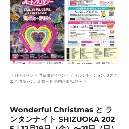
投
カ
タ
静岡イベント
,
季節限定イベント
イルミネーション
,
葵スク
稿
テ
グ
エア
,
青葉シンボルロード
,
静岡おまち
,
静岡市
日:
ゴ
リ
ー
Wonderful Christmas と ラ
ンタンナイト SHIZUOKA 202
5｜12月19日（金）〜21日（日）