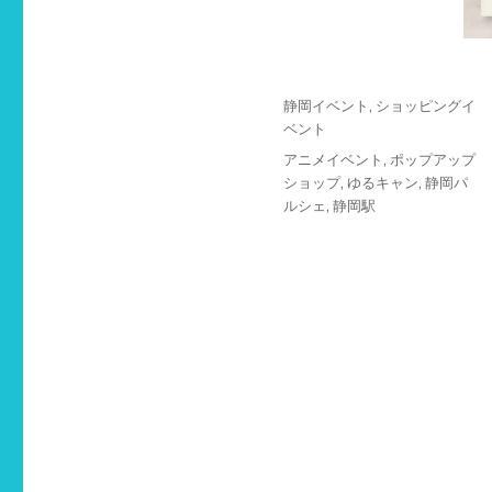
投
カ
静岡イベント
,
ショッピングイ
稿
テ
ベント
日:
ゴ
タ
アニメイベント
,
ポップアップ
リ
グ
ショップ
,
ゆるキャン
,
静岡パ
ー
ルシェ
,
静岡駅