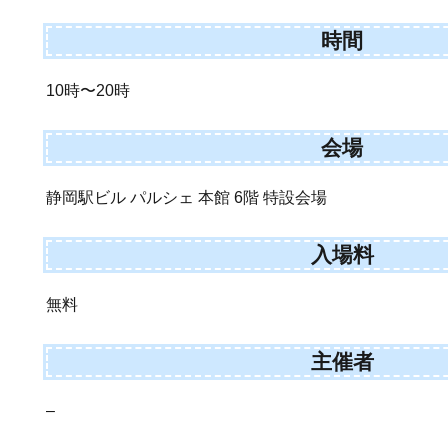
時間
10時〜20時
会場
静岡駅ビル パルシェ 本館 6階 特設会場
入場料
無料
主催者
–