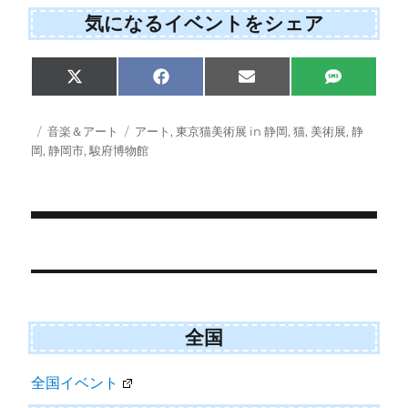
気になるイベントをシェア
Share
Share
Share
Share
X
F
E
S
on
on
on
on
(
a
m
M
T
c
a
S
w
e
i
投
カ
タ
音楽＆アート
アート
,
東京猫美術展 in 静岡
,
猫
,
美術展
,
静
i
b
l
稿
テ
グ
岡
,
静岡市
,
駿府博物館
t
o
日:
ゴ
t
o
e
k
リ
r
ー
)
投
稿
ナ
ビ
全国
ゲ
全国イベント
ー