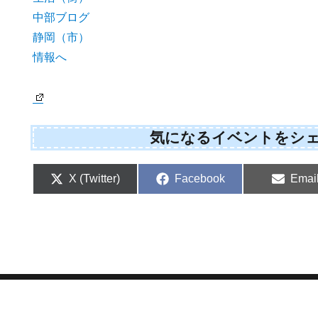
気になるイベントをシ
Share
Share
Shar
X (Twitter)
Facebook
Emai
on
on
on