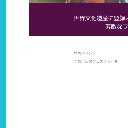
投
カ
静岡イベント
稿
テ
タ
アロハ三保フェスティバル
日:
ゴ
グ
リ
ー