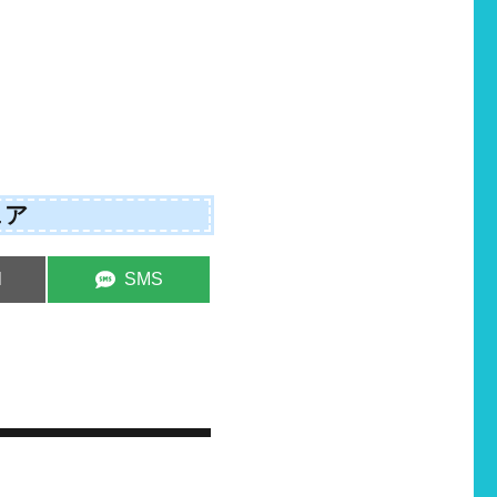
ェア
e
Share
l
SMS
on