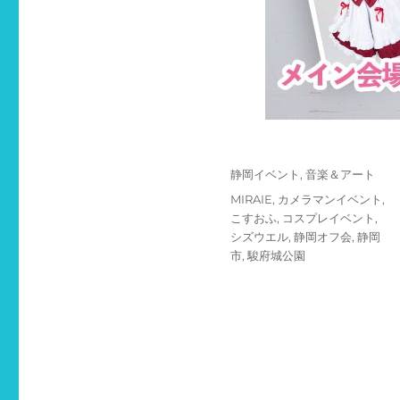
投
カ
静岡イベント
,
音楽＆アート
稿
テ
タ
MIRAIE
,
カメラマンイベント
,
日:
ゴ
グ
こすおふ
,
コスプレイベント
,
リ
シズウエル
,
静岡オフ会
,
静岡
ー
市
,
駿府城公園