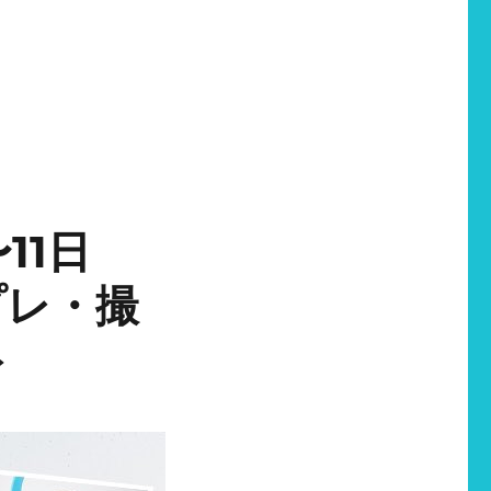
11日
プレ・撮
ト