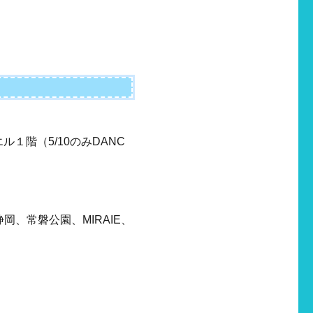
１階（5/10のみDANC
岡、常磐公園、MIRAIE、