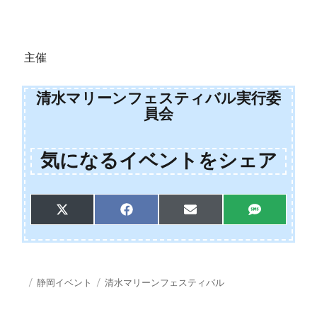
主催
清水マリーンフェスティバル実行委
員会
気になるイベントをシェア
Share
Share
Share
Share
X
F
E
S
on
on
on
on
(
a
m
M
T
c
a
S
w
e
i
i
b
l
投
カ
タ
静岡イベント
清水マリーンフェスティバル
t
o
稿
テ
グ
t
o
日:
ゴ
e
k