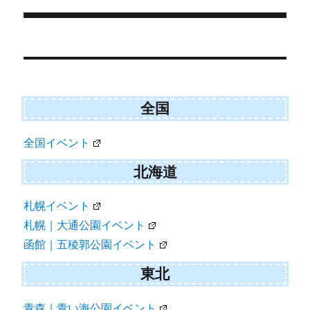
リ
r
)
ー
投
稿
ナ
ビ
全国
ゲ
全国イベント
ー
シ
北海道
ョ
札幌イベント
ン
札幌｜大通公園イベント
函館｜五稜郭公園イベント
東北
青森｜青い海公園イベント