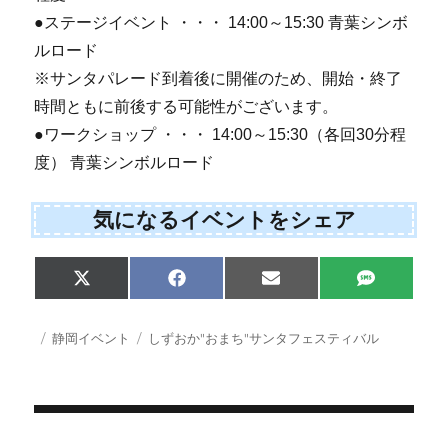
●ステージイベント ・・・ 14:00～15:30 青葉シンボ
ルロード
※サンタパレード到着後に開催のため、開始・終了
時間ともに前後する可能性がございます。
●ワークショップ ・・・ 14:00～15:30（各回30分程
度） 青葉シンボルロード
気になるイベントをシェア
Share
Share
Share
Share
X
F
E
S
on
on
on
on
(
a
m
M
T
c
a
S
w
e
i
投
カ
タ
静岡イベント
しずおか"おまち"サンタフェスティバル
i
b
l
稿
テ
グ
t
o
日:
ゴ
t
o
e
k
リ
r
ー
)
投