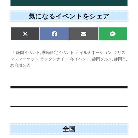
気になるイベントをシェア
Share
Share
Share
Share
X
F
E
S
on
on
on
on
(
a
m
M
T
c
a
S
w
e
i
投
カ
タ
静岡イベント
,
季節限定イベント
イルミネーション
,
クリス
i
b
l
稿
テ
グ
マスマーケット
,
ランタンナイト
,
冬イベント
,
静岡グルメ
,
静岡市
,
t
o
日:
ゴ
駿府城公園
t
o
e
k
リ
r
ー
)
投
稿
ナ
ビ
全国
ゲ